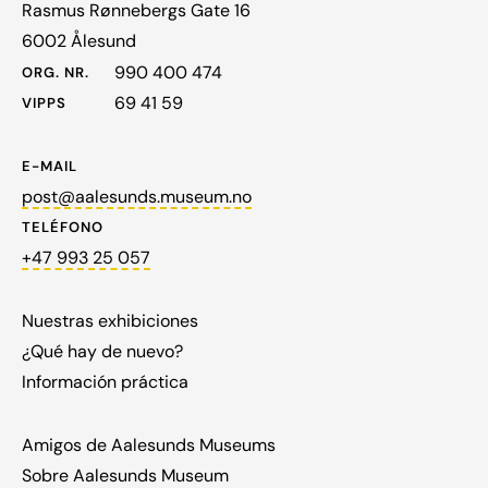
Rasmus Rønnebergs Gate 16
6002 Ålesund
990 400 474
ORG. NR.
69 41 59
VIPPS
E-MAIL
post@aalesunds.museum.no
TELÉFONO
+47 993 25 057
Nuestras exhibiciones
¿Qué hay de nuevo?
Información práctica
Amigos de Aalesunds Museums
Sobre Aalesunds Museum