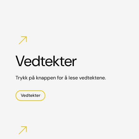
north_east
Vedtekter
Trykk på knappen for å lese vedtektene.
Vedtekter
north_east