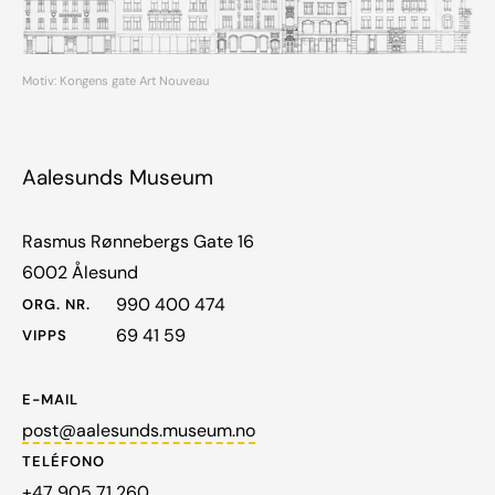
Motiv: Kongens gate Art Nouveau
Aalesunds Museum
Rasmus Rønnebergs Gate 16
6002 Ålesund
990 400 474
ORG. NR.
69 41 59
VIPPS
E-MAIL
post@aalesunds.museum.no
TELÉFONO
+47 905 71 260