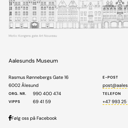
Motiv: Kongens gate Art Nouveau
Aalesunds Museum
Rasmus Rønnebergs Gate 16
E-POST
6002 Ålesund
post@aales
990 400 474
ORG. NR.
TELEFON
69 41 59
+47 993 25
VIPPS
Følg oss på Facebook