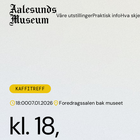
Våre utstillinger
Praktisk info
Hva skje
KAFFITREFF
schedule
location_on
18:00
07.01.2026
Foredragssalen bak museet
kl. 18,