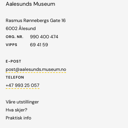
Aalesunds Museum
Rasmus Rønnebergs Gate 16
6002 Ålesund
990 400 474
ORG. NR.
69 41 59
VIPPS
E-POST
post@aalesunds.museum.no
TELEFON
+47 993 25 057
Våre utstillinger
Hva skjer?
Praktisk info