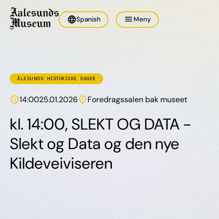
language
menu
Spanish
Meny
ÅLESUNDS HISTORISKE DAGER
schedule
location_on
14:00
25.01.2026
Foredragssalen bak museet
kl. 14:00, SLEKT OG DATA -
Slekt og Data og den nye
Kildeveiviseren