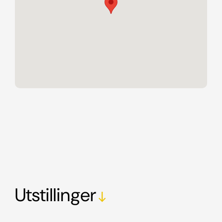
Utstillinger
south