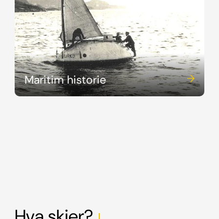
Maritim historie
Hva skjer?
south