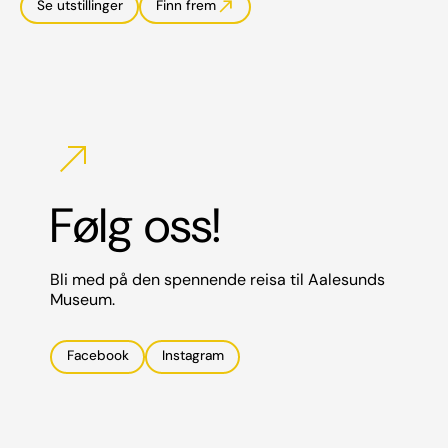
north_east
Se utstillinger
Finn frem
north_east
Følg oss!
Bli med på den spennende reisa til Aalesunds
Museum.
Facebook
Instagram