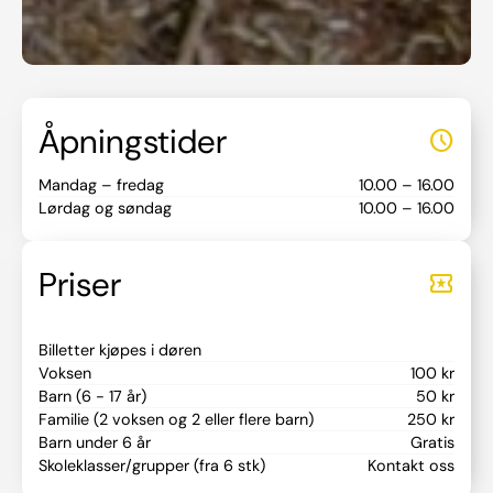
Velkommen til
Aalesunds Museum
Åpningstider
schedule
Mandag – fredag
10.00 – 16.00
Lørdag og søndag
10.00 – 16.00
Priser
local_activity
Billetter kjøpes i døren
Voksen
100 kr
Barn (6 - 17 år)
50 kr
Familie (2 voksen og 2 eller flere barn)
250 kr
Barn under 6 år
Gratis
Skoleklasser/grupper (fra 6 stk)
Kontakt oss