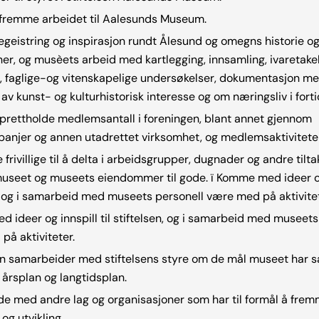
 fremme arbeidet til Aalesunds Museum.
begeistring og inspirasjon rundt Ålesund og omegns historie o
er, og musèets arbeid med kartlegging, innsamling, ivaretakel
g, faglige-og vitenskapelige undersøkelser, dokumentasjon me
 av kunst- og kulturhistorisk interesse og om næringsliv i forti
prettholde medlemsantall i foreningen, blant annet gjennom
anjer og annen utadrettet virksomhet, og medlemsaktiviteter
 frivillige til å delta i arbeidsgrupper, dugnader og andre tilt
seet og museets eiendommer til gode. ï Komme med ideer og i
, og i samarbeid med museets personell være med på aktivitet
ideer og innspill til stiftelsen, og i samarbeid med museets
på aktiviteter.
n samarbeider med stiftelsens styre om de mål museet har sa
årsplan og langtidsplan.
e med andre lag og organisasjoner som har til formål å fremm
 og utvikling