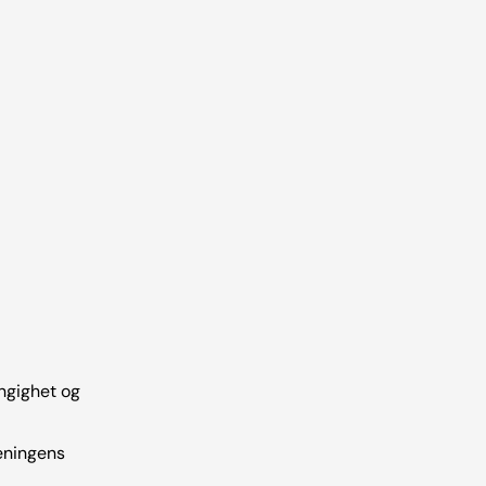
ngighet og
eningens