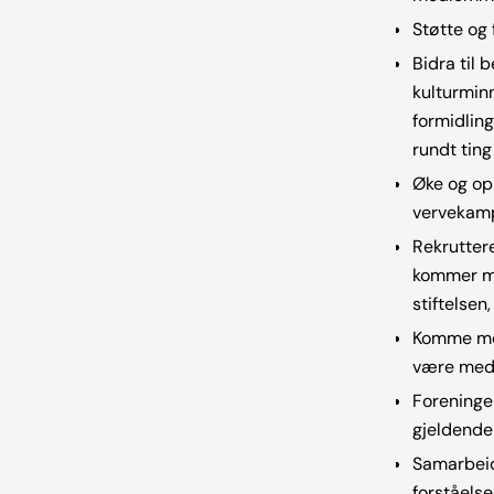
Støtte og
Bidra til 
kulturminn
formidlin
rundt ting
Øke og op
vervekamp
Rekruttere
kommer mu
stiftelsen
Komme med 
være med 
Foreninge
gjeldende 
Samarbeid
forståelse