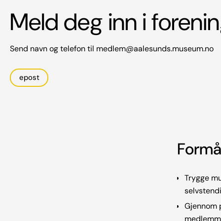
Meld deg inn i foreni
Send navn og telefon til medlem@aalesunds.museum.no
epost
Formå
Trygge mu
selvstendi
Gjennom p
medlemmer