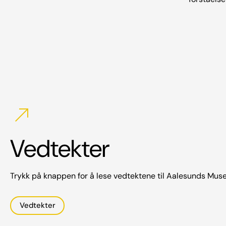
north_east
Vedtekter
Trykk på knappen for å lese vedtektene til Aalesunds Mu
Vedtekter