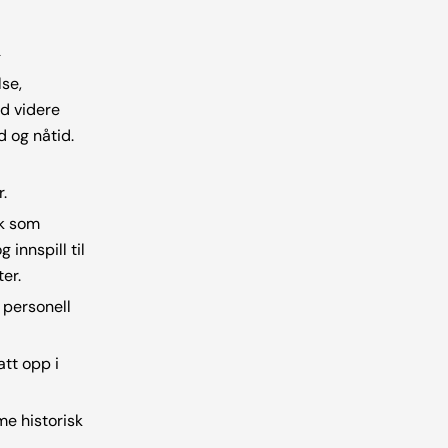
g
se,
d videre
d og nåtid.
.
ak som
nnspill til
er.
 personell
tt opp i
e historisk