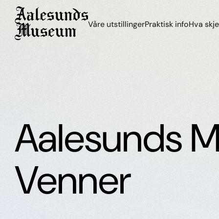
Våre utstillinger
Praktisk info
Hva skje
Aalesunds 
Venner