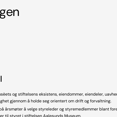
ngen
l
sèets og stiftelsens eksistens, eiendommer, eiendeler, uavhe
ghet gjennom å holde seg orientert om drift og forvaltning.
å årsmøter å velge styreleder og styremedlemmer blant for
 til styret i stiftelsen Aalesunds Museum.