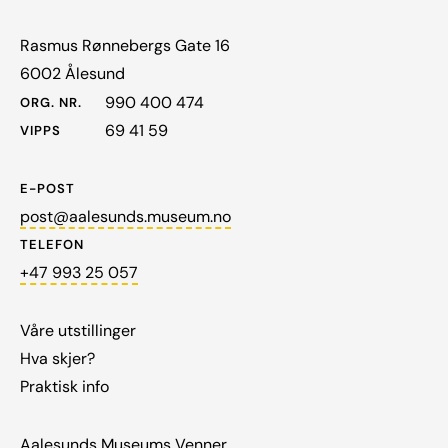
Rasmus Rønnebergs Gate 16
6002 Ålesund
990 400 474
ORG. NR.
69 41 59
VIPPS
E-POST
post@aalesunds.museum.no
TELEFON
+47 993 25 057
Våre utstillinger
Hva skjer?
Praktisk info
Aalesunds Museums Venner