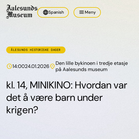
language
menu
Spanish
Meny
ÅLESUNDS HISTORISKE DAGER
Den lille bykinoen i tredje etasje
schedule
location_on
14:00
24.01.2026
på Aalesunds museum
kl. 14, MINIKINO: Hvordan var
det å være barn under
krigen?