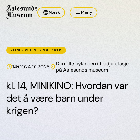
language
menu
Norsk
Meny
ÅLESUNDS HISTORISKE DAGER
Den lille bykinoen i tredje etasje
schedule
location_on
14:00
24.01.2026
på Aalesunds museum
kl. 14, MINIKINO: Hvordan var
det å være barn under
krigen?