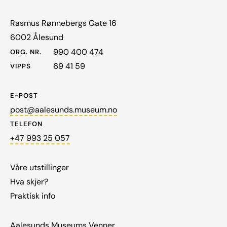
Rasmus Rønnebergs Gate 16
6002 Ålesund
990 400 474
ORG. NR.
69 41 59
VIPPS
E-POST
post@aalesunds.museum.no
TELEFON
+47 993 25 057
Våre utstillinger
Hva skjer?
Praktisk info
Aalesunds Museums Venner