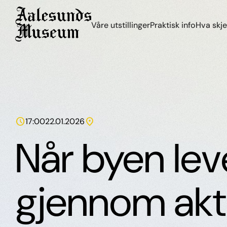
Våre utstillinger
Praktisk info
Hva skje
schedule
location_on
17:00
22.01.2026
Når byen lev
gjennom akt