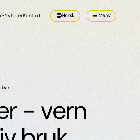
language
menu
r?
Nyheter
Kontakt
Norsk
Meny
 bar
er - vern
iv bruk