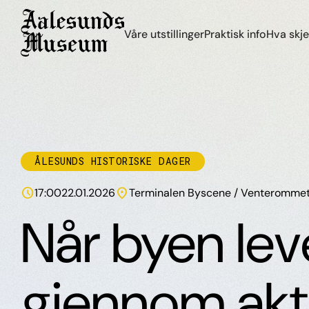
Våre utstillinger
Praktisk info
Hva skje
ÅLESUNDS HISTORISKE DAGER
schedule
location_on
17:00
22.01.2026
Terminalen Byscene / Venterommet
Når byen lev
gjennom akt