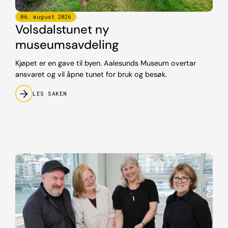
06
.
august
2026
Volsdalstunet ny
museumsavdeling
Kjøpet er en gave til byen. Aalesunds Museum overtar
ansvaret og vil åpne tunet for bruk og besøk.
LES SAKEN