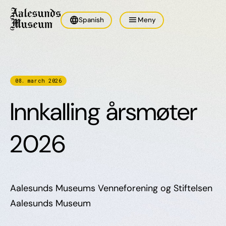
language
menu
Spanish
Meny
08
.
march
2026
Innkalling årsmøter
2026
Aalesunds Museums Venneforening og Stiftelsen
Aalesunds Museum