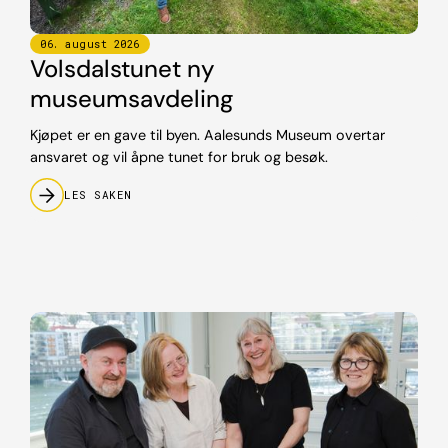
06
.
august
2026
Volsdalstunet ny
museumsavdeling
Kjøpet er en gave til byen. Aalesunds Museum overtar
ansvaret og vil åpne tunet for bruk og besøk.
LES SAKEN