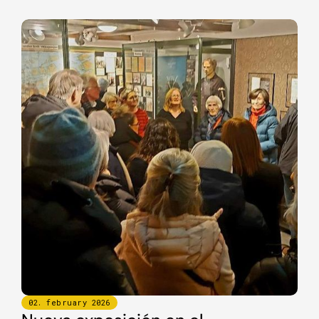
02
.
february
2026