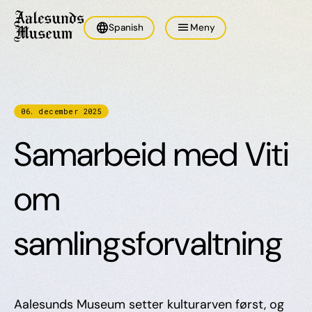
language
menu
Spanish
Meny
06
.
december
2025
Samarbeid med Viti
om
samlingsforvaltning
Aalesunds Museum setter kulturarven først, og