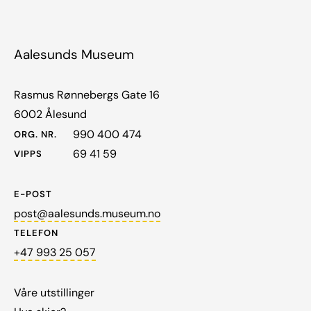
Aalesunds Museum
Rasmus Rønnebergs Gate 16
6002 Ålesund
990 400 474
ORG. NR.
69 41 59
VIPPS
E-POST
post@aalesunds.museum.no
TELEFON
+47 993 25 057
Våre utstillinger