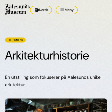
language
menu
Norsk
Meny
FORSKNING
Arkitekturhistorie
En utstilling som fokuserer på Aalesunds unike
arkitektur.