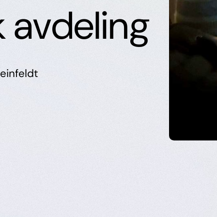
k avdeling
teinfeldt