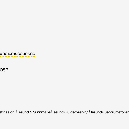
unds.museum.no
 057
stinasjon Ålesund & Sunnmøre
Ålesund Guideforening
Ålesunds Sentrumsforen