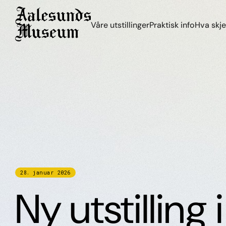
Våre utstillinger
Praktisk info
Hva skje
28
.
januar
2026
Ny utstilling i