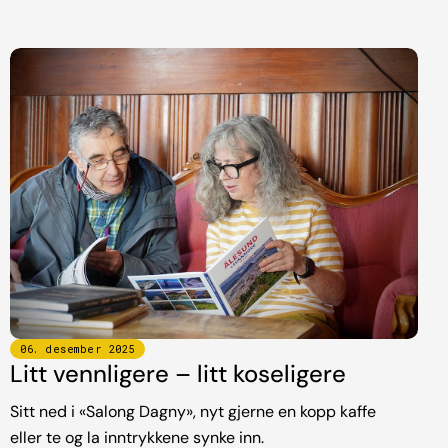
06
.
desember
2025
Litt vennligere – litt koseligere
Sitt ned i «Salong Dagny», nyt gjerne en kopp kaffe
eller te og la inntrykkene synke inn.