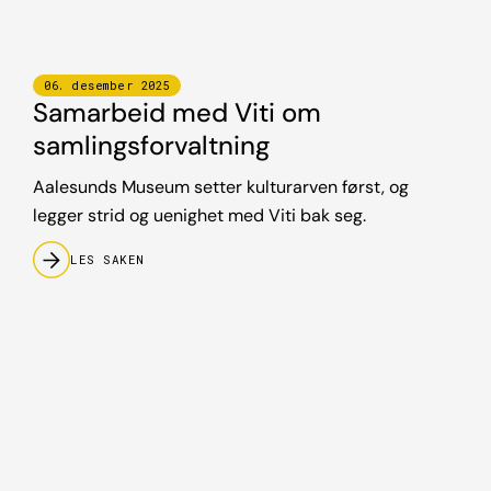
06
.
desember
2025
Samarbeid med Viti om
samlingsforvaltning
Aalesunds Museum setter kulturarven først, og
legger strid og uenighet med Viti bak seg.
LES SAKEN