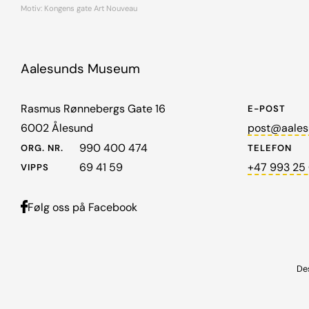
Motiv: Kongens gate Art Nouveau
Aalesunds Museum
Rasmus Rønnebergs Gate 16
E-POST
6002 Ålesund
post@aales
990 400 474
ORG. NR.
TELEFON
69 41 59
+47 993 25
VIPPS
Følg oss på Facebook
De