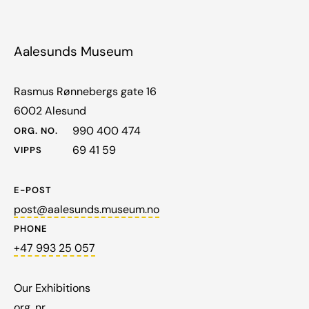
Aalesunds Museum
Rasmus Rønnebergs gate 16
6002 Alesund
990 400 474
ORG. NO.
69 41 59
VIPPS
E-POST
post@aalesunds.museum.no
PHONE
+47 993 25 057
Our Exhibitions
org. nr.