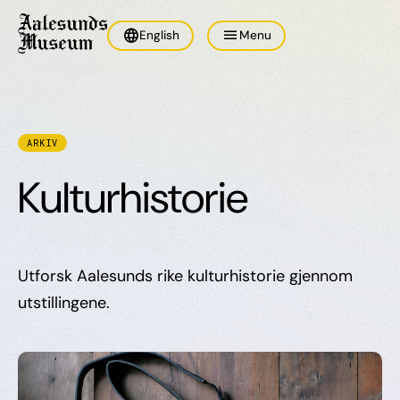
language
menu
English
Menu
ARKIV
Kulturhistorie
Utforsk Aalesunds rike kulturhistorie gjennom
utstillingene.