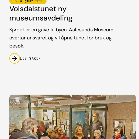
06
.
august
2026
Volsdalstunet ny
museumsavdeling
Kjøpet er en gave til byen. Aalesunds Museum
overtar ansvaret og vil åpne tunet for bruk og
besøk.
LES SAKEN