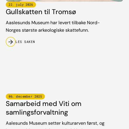
22
.
july
2026
Gullskatten til Tromsø
Aaslesunds Museum har levert tilbake Nord-
Norges største arkeologiske skattefunn.
LES SAKEN
06
.
december
2025
Samarbeid med Viti om
samlingsforvaltning
Aalesunds Museum setter kulturarven først, og