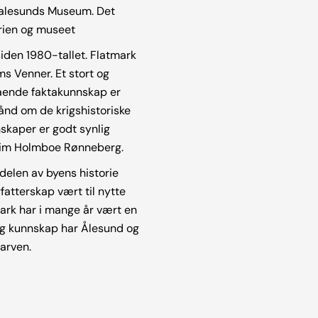
r Aalesunds Museum. Det
rien og museet
iden 1980-tallet. Flatmark
ms Venner. Et stort og
ngående faktakunnskap er
hånd om de krigshistoriske
nskaper er godt synlig
achim Holmboe Rønneberg.
elen av byens historie
fatterskap vært til nytte
ark har i mange år vært en
 og kunnskap har Ålesund og
arven.