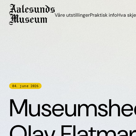
Våre utstillinger
Praktisk info
Hva skje
04
.
june
2026
Museumshede
Olav Flatma