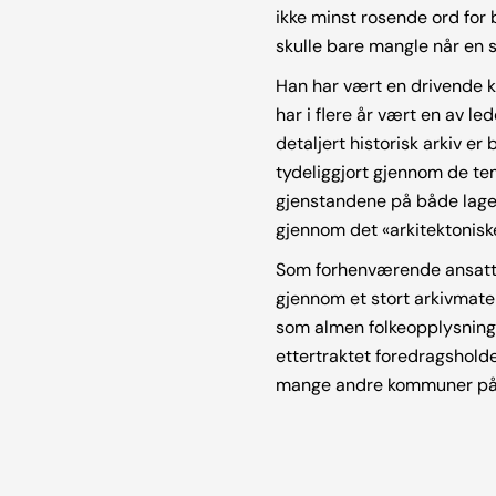
ikke minst rosende ord for 
skulle bare mangle når en 
Han har vært en drivende k
har i flere år vært en av l
detaljert historisk arkiv e
tydeliggjort gjennom de tem
gjenstandene på både lager 
gjennom det «arkitektonisk
Som forhenværende ansatt i
gjennom et stort arkivmater
som almen folkeopplysning,
ettertraktet foredragshold
mange andre kommuner på S